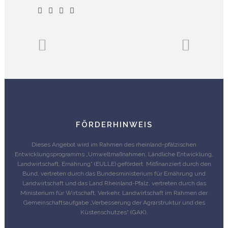
FÖRDERHINWEIS
Dieses Angebot wird im Rahmen des rheinland-pfälzischen
Entwicklungsprogramms „Umweltmaßnahmen, Ländliche Entwicklung,
Landwirtschaft, Ernährung“ (EULLE) gefördert. Mitfinanziert durch den
Bund, vertreten durch das Bundesministerium für Ernährung und
Landwirtschaft und das Land Rheinland-Pfalz, vertreten durch das
Ministerium für Wirtschaft, Verkehr, Landwirtschaft im Rahmen der
Gemeinschaftsaufgabe „Verbesserung der Agrarstruktur und des
Küstenschutzes“ (GAK).